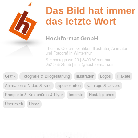
Das Bild hat immer
das letzte Wort
Hochformat GmbH
Thomas Oetjen | Grafiker, Illustrator, Animator
und Fotograf in Winterthur
Steinberggasse 29 | 8400 Winterthur |
052 366 25 66 | ma
il@
hoch
format
.
c
om
Grafik
Fotografie & Bildgestaltung
Illustration
Logos
Plakate
Animation & Video & Kino
Speisekarten
Kataloge & Covers
Prospekte & Broschüren & Flyer
Inserate
Nostalgisches
Über mich
Home